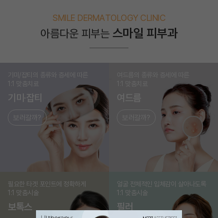
SMILE DERMATOLOGY CLINIC
스마일 피부과
아름다운 피부는
기미/잡티의 종류와 증세에 따른
여드름의 종류와 증세에 따른
1:1 맞춤치료
1:1 맞춤치료
기미·잡티
여드름
보러갈까?
보러갈까?
필요한 타겟 포인트에 정확하게
얼굴 전체적인 입체감이 살아나도록
1:1 맞춤시술
1:1 맞춤시술
보톡스
필러