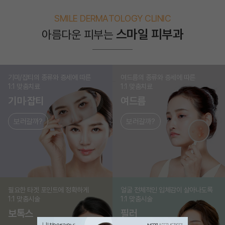
SMILE DERMATOLOGY CLINIC
스마일 피부과
아름다운 피부는
기미/잡티의 종류와 증세에 따른
여드름의 종류와 증세에 따른
1:1 맞춤치료
1:1 맞춤치료
기미·잡티
여드름
보러갈까?
보러갈까?
필요한 타겟 포인트에 정확하게
얼굴 전체적인 입체감이 살아나도록
1:1 맞춤시술
1:1 맞춤시술
보톡스
필러